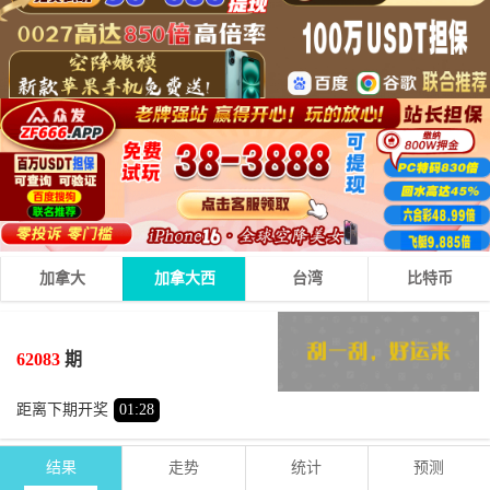
加拿大
加拿大西
台湾
比特币
0
7
4
11
+
+
=
62083
期
小
单
距离下期开奖
01
:
27
结果
走势
统计
预测
期号
时间
号码