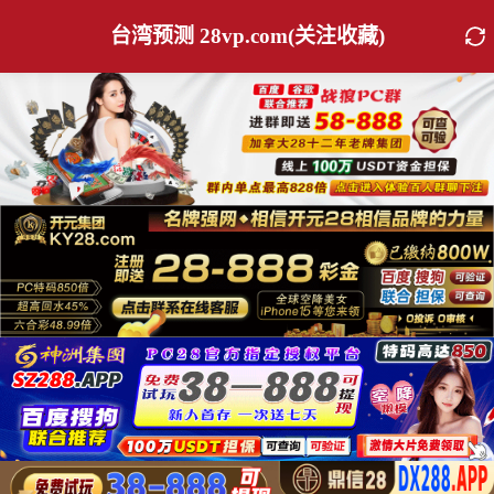
台湾预测 28vp.com(关注收藏)