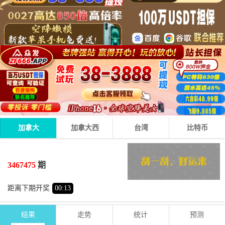
加拿大
加拿大西
台湾
比特币
0
7
2
09
+
+
=
3467475
期
小
单
距离下期开奖
00
:
13
结果
走势
统计
预测
期号
时间
号码