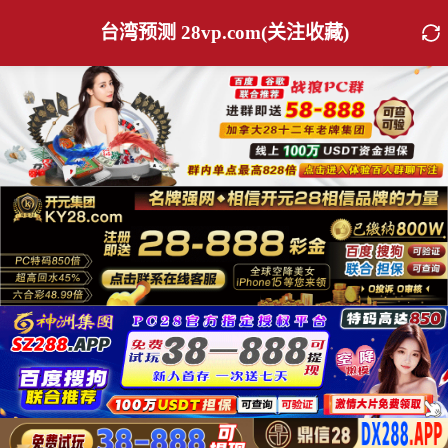
台湾预测 28vp.com(关注收藏)